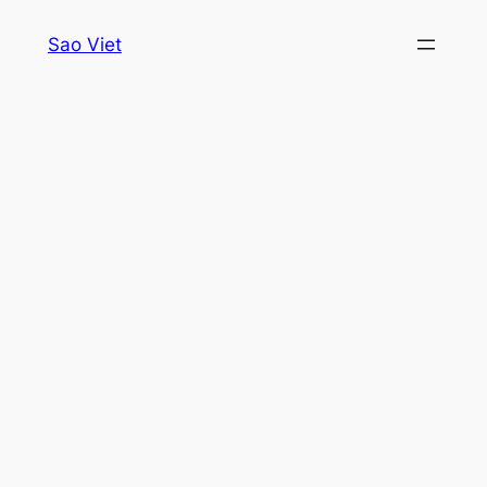
Skip
Sao Viet
to
content