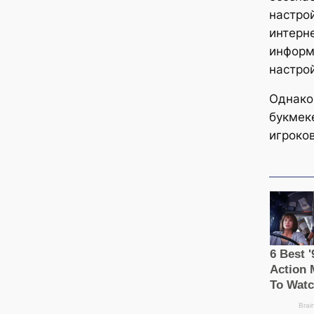
настро
интерн
информ
настрой
Однако
букмек
игроко