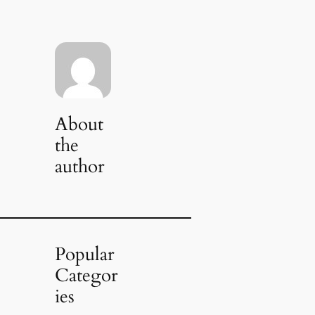
About
the
author
Popular
Categor
ies