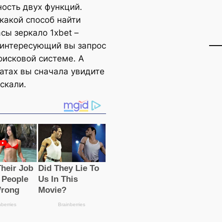
ность двух функций.
какой способ найти
сы зеркало 1xbet –
 интересующий вы запрос
оисковой системе. А
татах вы сначала увидите
искали.