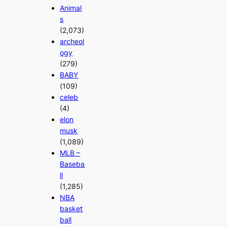
Animal
s
(2,073)
archeol
ogy
(279)
BABY
(109)
celeb
(4)
elon
musk
(1,089)
MLB –
Baseba
ll
(1,285)
NBA
basket
ball