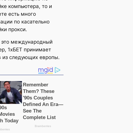
йке компьютера, то и
ете есть много
ации по касательно
ки прокси.
 это международный
ер, 1хБЕТ принимает
в из следующих европы.