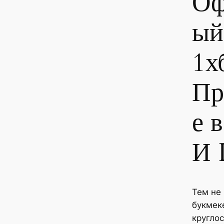
Оф
ый
1х
Пр
е 
И 
Тем не
букмек
кругло