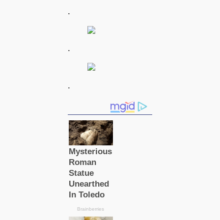
.
.
.