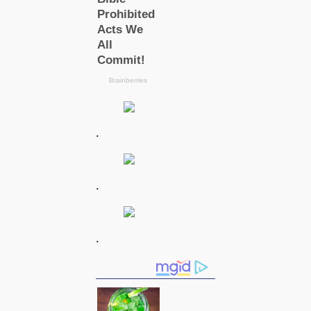
.
.
.