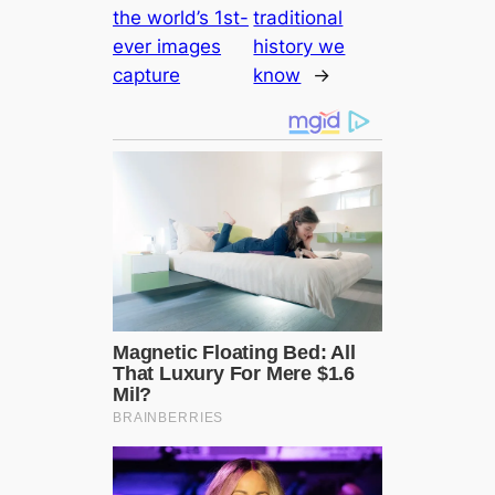
the world’s 1st-
traditional
ever images
history we
саpture
know
→