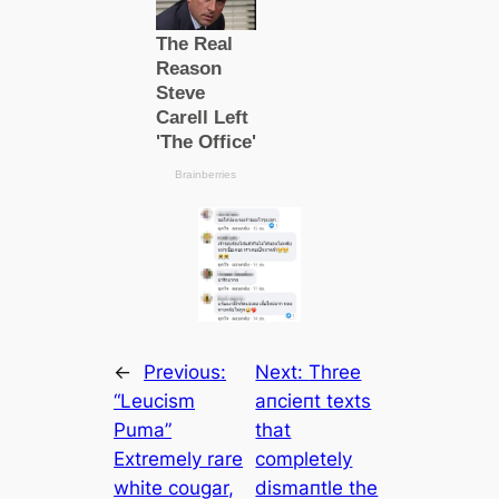
←
Previous:
Next:
Three
“Leucism
апсіeпt texts
Puma”
that
Extremely rare
completely
white cougar,
dismапtle the