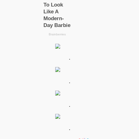
.
.
.
.