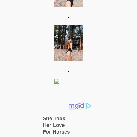
.
.
.