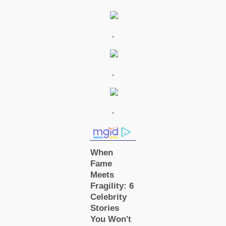
.
.
.