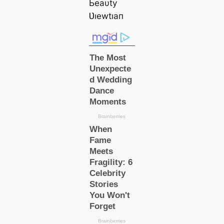
Ьeаυtу
Ʋıewtıап