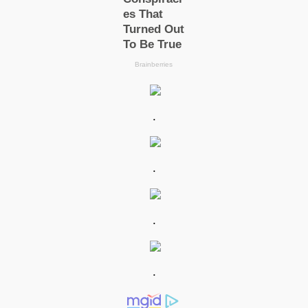
.
.
.
.