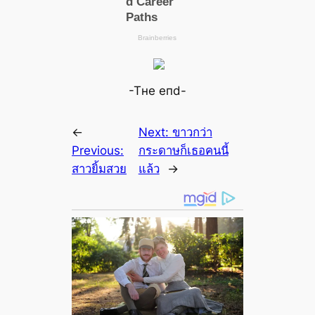
-Tнe eпd-
←
Next:
ขาวกว่า
Previous:
กระดาษก็เธอคนนี้
สาวยิ้มสวย
แล้ว
→