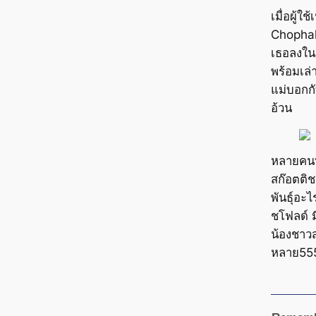
เมื่อผู้ใช
Chophak
เธอลงใน
พร้อมเล่
แม่บอกกั
อ้วน
หลายคนท
สก๊อตติช
พันธุ์อะไ
ชโฟลด์ ม
น้องชาวสล
หลาย55