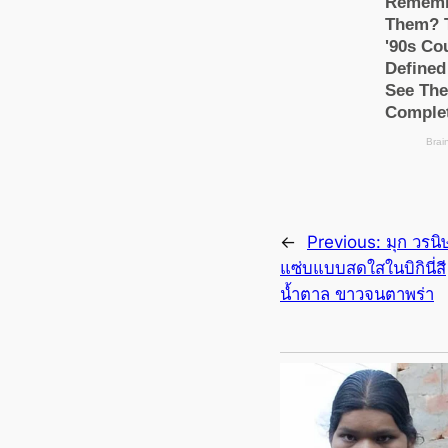
←
Previous:
มุก วรนิษ
แซ่บแบบสดใสในบิกินี่สี
น้ำตาล ขาวจนตาพร่า