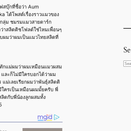
้เฟสบุ๊กที่ชื่อว่า Aum
a ได้โพสต์เรื่องราวแมวของ
กลุ่ม ชมรมแมวสายดาร์ก
าว่าสลิดติชโฟลด์ใช่ไหมเพื่อนๆ
บผมว่าผมเป็นแมวไทยสลิดที่
Se
S
ักแม่ผมว่าผมเหมือนแมวผสม
e
 และก็ไม่มีใครบอกได้ว่าผม
a
ร แม่เลยเรียกผมว่าพันธุ์สลิดติ
r
ีใครเป็นเหมือนผมมั้ยครับ พี่
c
ิดกับพี่น้องลูกผสมทั้ง
h
5