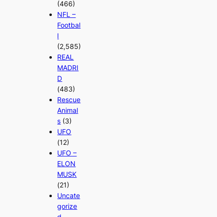
(466)
NFL –
Footbal
l
(2,585)
REAL
MADRI
D
(483)
Rescue
Animal
s
(3)
UFO
(12)
UFO –
ELON
MUSK
(21)
Uncate
gorize
d