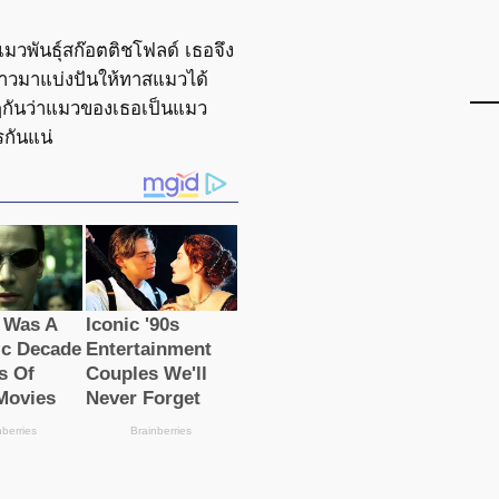
แมวพันธุ์สก๊อตติชโฟลด์ เธอจึง
ราวมาแบ่งปันให้ทาสแมวได้
ๆกันว่าแมวของเธอเป็นแมว
รกันแน่