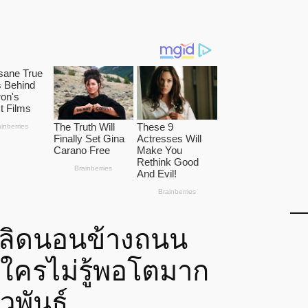
สลิดนอนข้างถนน
นใครไม่รู้พอโตมาก
พันธุ์