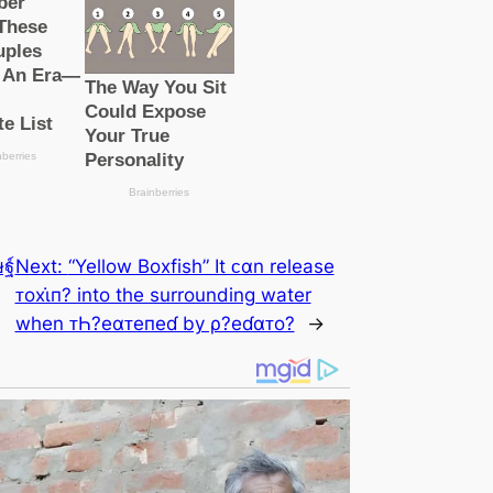
ฐ์
Next:
“Yellow Boxfish” It ᴄαn release
ᴛoхι̇п? into the surrounding water
when ᴛҺ?eαᴛeпeɗ by ρ?eɗαᴛo?
→