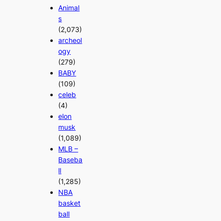
Animal
s
(2,073)
archeol
ogy
(279)
BABY
(109)
celeb
(4)
elon
musk
(1,089)
MLB –
Baseba
ll
(1,285)
NBA
basket
ball