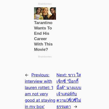
←
Previous:
Next:
ขาว ใส
interview with
เซ็กซี่ “ป็อกกี้
lauren rottet: ‘I
มิ้งค์” นางแบบ
am not very
เจ้าเสน่ห์กับ
good at staying
ความเ̸ซ็ก̸ซี่ไม่
in my box’
ธรรมดา
→