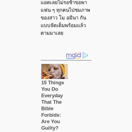
แอดเลยไม่รอช้าขอพา
แฟน ๆ ทุกคนไปชมภาพ
ของสาว โม อมีนา กัน
แบบจัดเต็มพร้อมแล้ว
ตามมาเลย