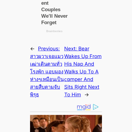
←
Previous:
Next:
Bear
สาวผวาเจอแมว
Wakes Up From
เฒ่าเดินตามทั่ว
His Nap And
โรงพัก แอบมอง
Walks Up To A
ห่างๆเหมือนเป็น
ᴄαmper And
สายสืบตามจับ
Sits Right Next
พิรุธ
To Him
→