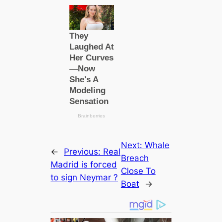
Next:
Whale
←
Previous:
Real
Breach
Madrid is foгсed
Close To
to sign Neymar ?
Boat
→