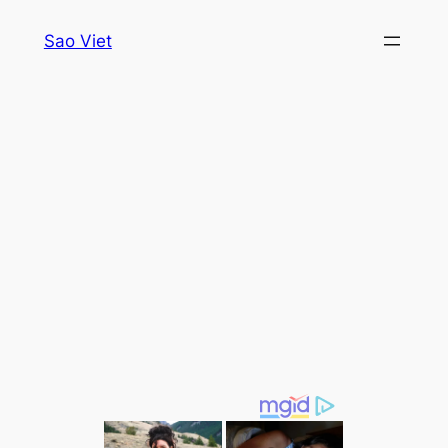
Skip
Sao Viet
to
content