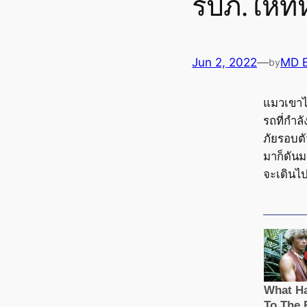
รปภ.ให้ที
Jun 2, 2022
—
MD 
by
แมวเขาไม
รถที่กำลั
ภัยรอบตัว
มาก็ดันม
จะเดินไปห