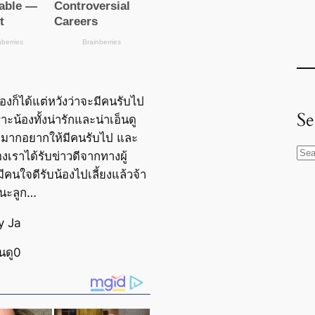
องก็ได้แต่หวังว่าจะมีคนรับไป
Se
ราะน้องทั้งน่ารักและน่าเอ็นดู
างมากอยากให้มีคนรับไป และ
S
เองเราได้รับข่าวดีจากทางผู้
e
มีคนใจดีรับน้องไปเลี้ยงแล้วจ้า
a
ยนะลูก…
r
oy Ja
c
h
นดู0