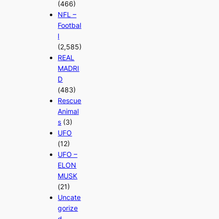
(466)
NFL –
Footbal
l
(2,585)
REAL
MADRI
D
(483)
Rescue
Animal
s
(3)
UFO
(12)
UFO –
ELON
MUSK
(21)
Uncate
gorize
d