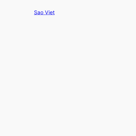
Skip
Sao Viet
to
content