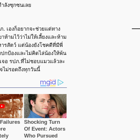
ยกำลังซุกซนเลย
ปภ. เองก็อยากจะช่วยแต่ทาง
ห้ามไว้ว่าไม่ให้เลี้ยงและห้าม
ารสัตว์ แต่น้องยังโชคดีที่มีพี่
กป้องและไม่คิดไล่น้องให้พ้น
ปเจอ รปภ.ที่ไม่ชอบแมวแล้วละ
จไม่รอดถึงทุกวันนี้