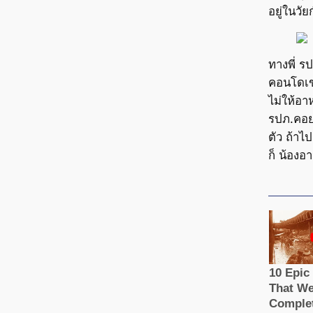
อยู่ในวั
ทางพี่ ร
คอนโดเขา
ไม่ให้อาห
รปภ.คอยป
ตัว ถ้าไ
ก็ น้องอา