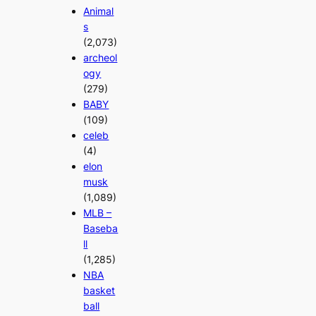
Animal
s
(2,073)
archeol
ogy
(279)
BABY
(109)
celeb
(4)
elon
musk
(1,089)
MLB –
Baseba
ll
(1,285)
NBA
basket
ball