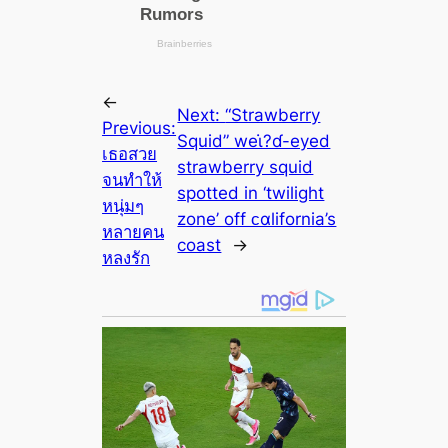
←
Next:
“Strawberry
Previous:
Squid” weι̇?ɗ-eyed
เธอสวย
strawberry squid
จนทำให้
spotted in ‘twilight
หนุ่มๆ
zone’ off ᴄαlifornia’s
หลายคน
coast
→
หลงรัก