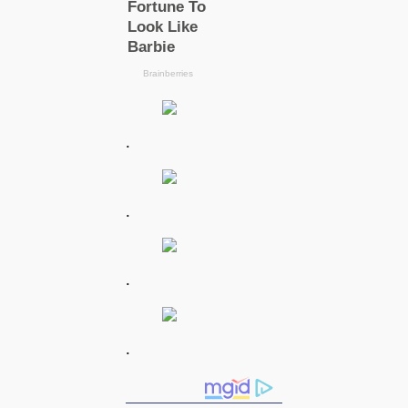
.
.
.
.