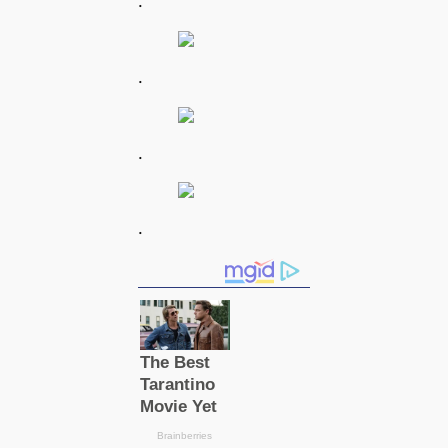
.
.
.
.