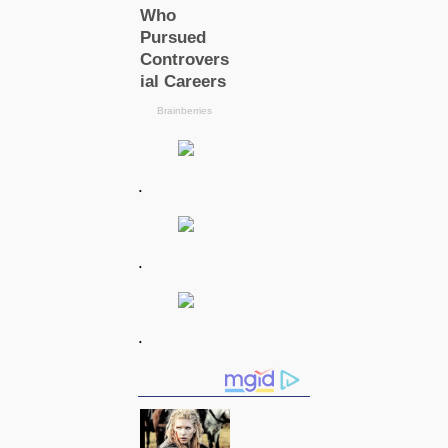
.
.
.