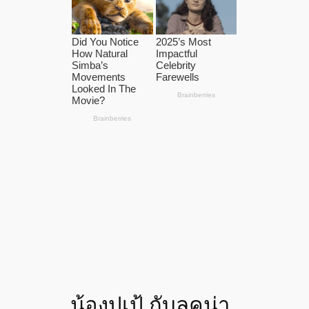
น้องปูเป้ กับลุคน่า