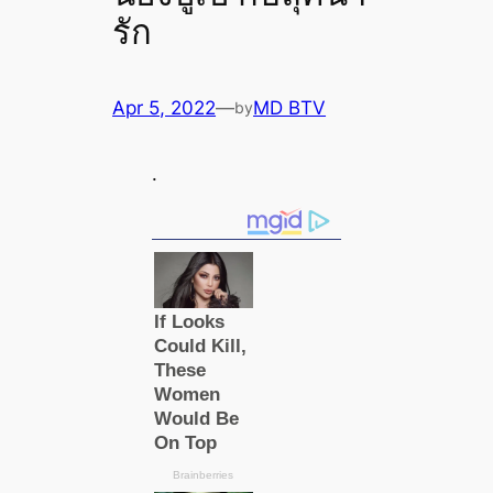
รัก
Apr 5, 2022
—
MD BTV
by
.