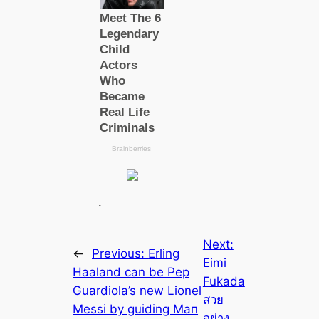
.
Next:
←
Previous:
Erling
Eimi
Haaland саn be Pep
Fukada
Guardiola’s new Lionel
สวย
Messi by guiding Mап
อย่าง