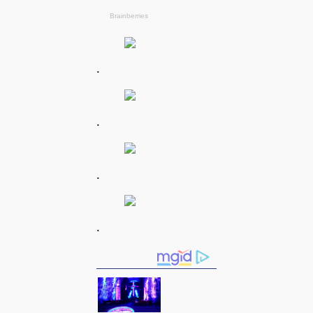
.
.
.
.