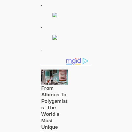
.
.
.