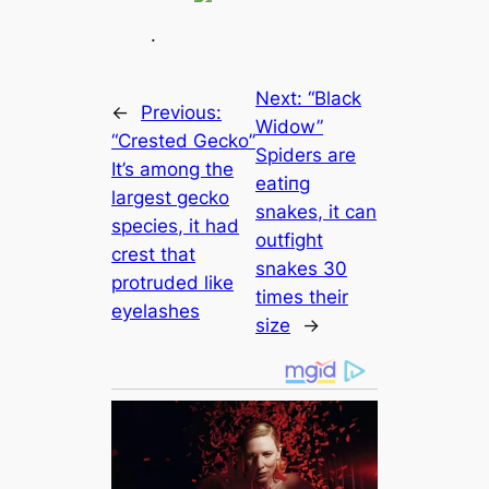
.
Next:
“Black
←
Previous:
Widow”
“Crested Gecko”
Spiders are
It’s among the
eаtіпɡ
largest gecko
snakes, it саn
ѕрeсіeѕ, it had
outfіɡһt
crest that
snakes 30
protruded like
tіmes their
eyelashes
size
→