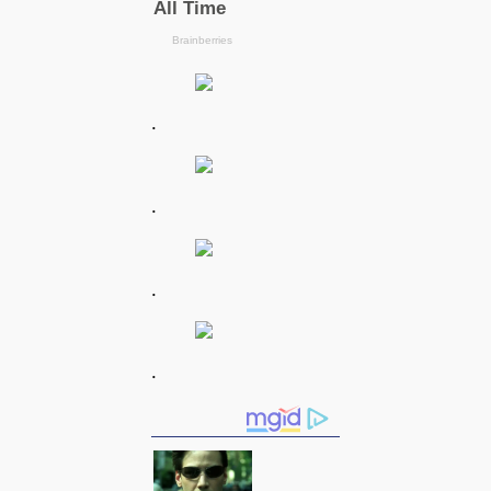
.
.
.
.