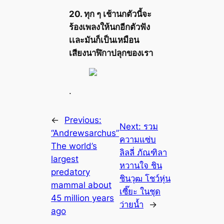
20. ทุก ๆ เช้านกตัวนี้จะ
ร้องเพลงให้นกอีกตัวฟัง
เเละมันก็เป็นเหมือน
เสียงนาฬิกาปลุกของเรา
.
←
Previous:
Next:
รวม
“Andrewsarchus”
ความแซ่บ
The world’s
ลิลลี่ ภัณฑิลา
largest
หวานใจ ชิน
predatory
ชินวุฒ โชว์หุ่น
mammal about
เซี๊ยะ ในชุด
45 million years
ว่ายน้ำ
→
ago