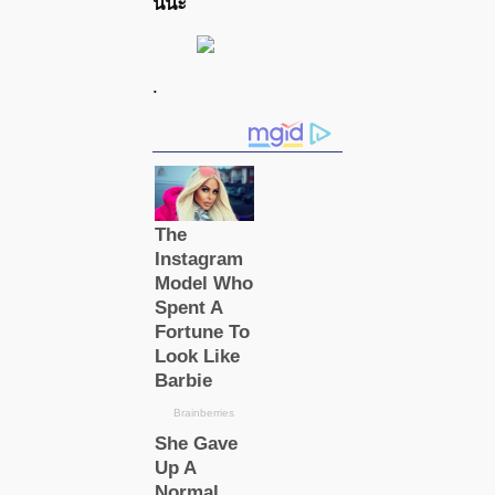
นี้นะ
.