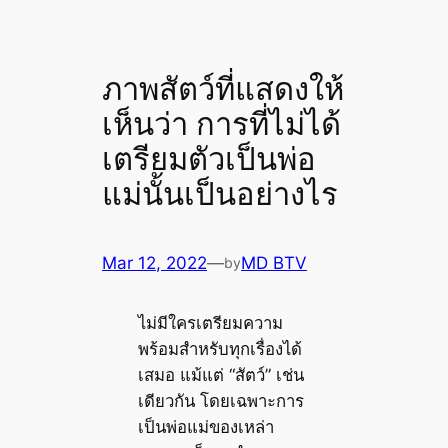
ภาพสัตว์ที่แสดงให้
เห็นว่า การที่ไม่ได้
เตรียมตัวเป็นพ่อ
แม่นั้นเป็นอย่างไร
Mar 12, 2022
—
MD BTV
by
ไม่มีใครเตรียมความ
พร้อมสำหรับทุกเรื่องได้
เสมอ แม้แต่ “สัตว์” เช่น
เดียวกัน โดยเฉพาะการ
เป็นพ่อแม่ของเหล่า