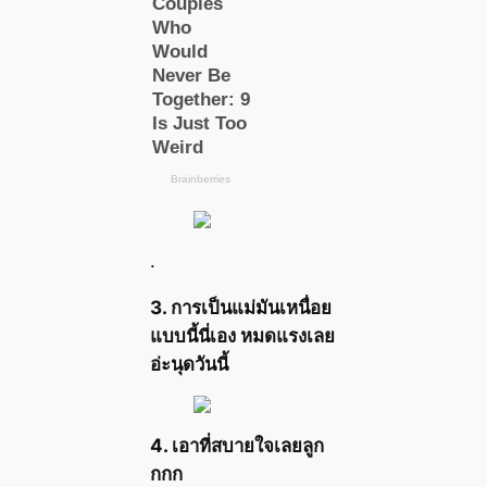
.
3. การเป็นแม่มันเหนื่อย
แบบนี้นี่เอง หมดแรงเลย
อ่ะนุดวันนี้
4. เอาที่สบายใจเลยลูก
กกก