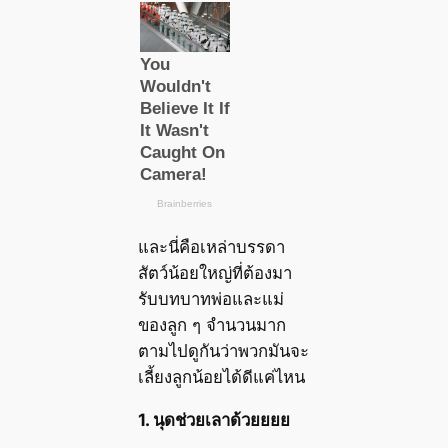
และนี่คือเหล่าบรรดา
สัตว์น้อยใหญ่ที่ต้องมา
รับบทบาทพ่อและแม่
ของลูก ๆ จำนวนมาก
ตามไปดูกันว่าพวกมันจะ
เลี้ยงลูกน้อยได้ดีแค่ไหน
1. นุดช่วยเลาด้วยยยย