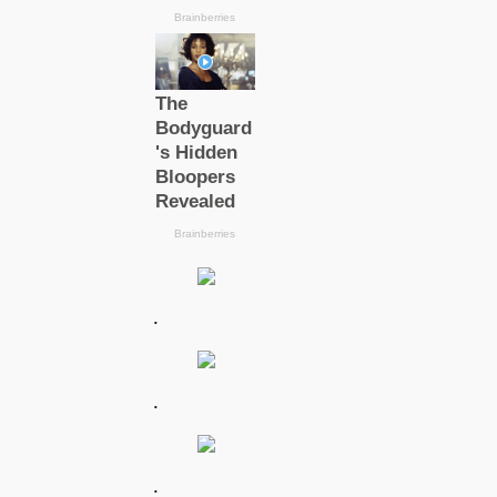
.
.
.