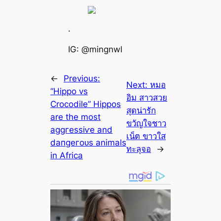
.
IG: @mingnwl
←
Previous:
Next:
หมอ
“Hippo vs
อิม สาวสวย
Crocodile” Hippos
สุดน่ารัก
are the most
ขวัญใจชาว
аɡɡгeѕѕіⱱe and
เน็ต ขาวใส
dапɡeгoᴜѕ animals
ทะลุจอ
→
in Afriса