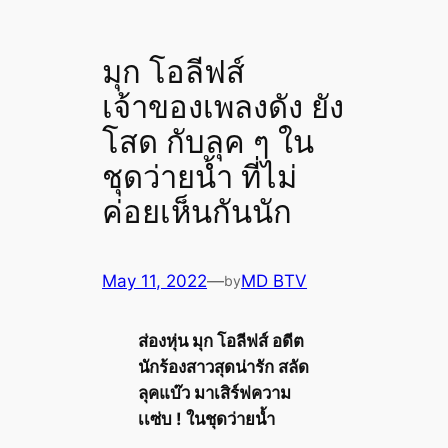
มุก โอลีฟส์
เจ้าของเพลงดัง ยัง
โสด กับลุค ๆ ใน
ชุดว่ายน้ำ ที่ไม่
ค่อยเห็นกันนัก
May 11, 2022
—
MD BTV
by
ส่องหุ่น มุก โอลีฟส์ อดีต
นักร้องสาวสุดน่ารัก สลัด
ลุคแบ๊ว มาเสิร์ฟความ
เเซ่บ ! ในชุดว่ายน้ำ