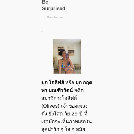
.
มุก โอลีฟส์
หรือ
มุก กฤต
พร มณฑีรรัตน์
อดีต
สมาชิกวงโอลีฟส์
(Olives) เจ้าของเพลง
ดัง ยังโสด วัย 29 ปี ที่
เรามักจะเห็นภาพเธอใน
ลุคน่ารัก ๆ ใส ๆ สมัย