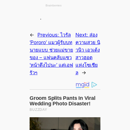
.
←
Previous:
ไวรัล
Next:
ส่อง
‘Pororo’ แมวผู้รับบท
ความสวย นิ
นายแบบ ช่วยแม่ขาย
วนิว เอวเด้ง
ของ – แฟนคลับแซว
สาวฮอต
‘หน้าตึงไปนะ’ แต่เอฟ
แห่งโซเชีย
รัวๆ
ล
→