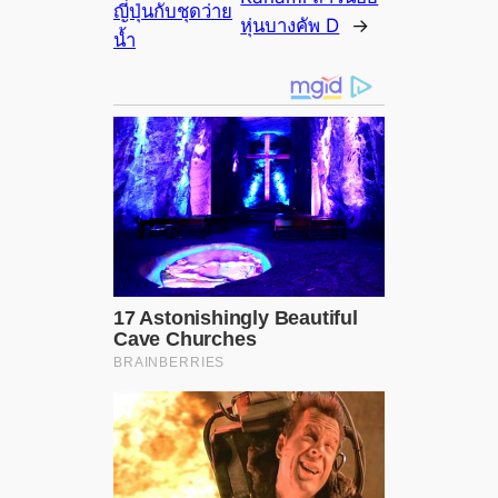
ญี่ปุ่นกับชุดว่าย
หุ่นบางคัพ D
→
น้ำ