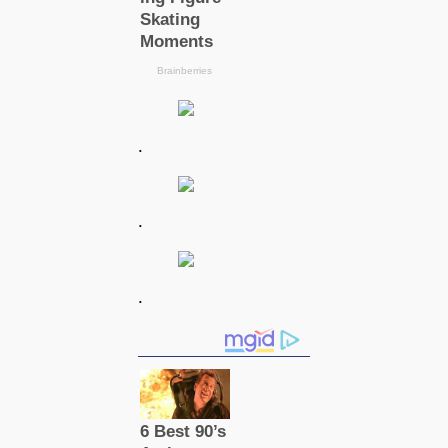
.
.
.