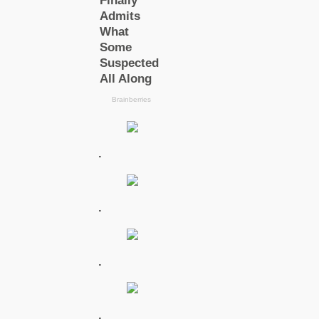
.
.
.
.