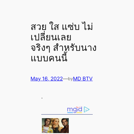
สวย ใส แซ่บ ไม่
เปลี่ยนเลย
จริงๆ สำหรับนาง
แบบคนนี้
May 16, 2022
—
MD BTV
by
.