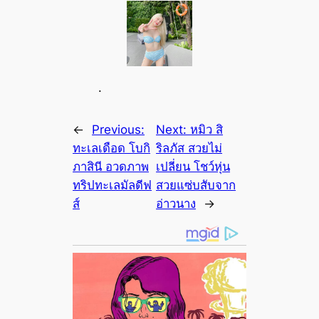
.
←
Previous:
Next:
หมิว สิ
ทะเลเดือด โบกิ
ริลภัส สวยไม่
ภาสินี อวดภาพ
เปลี่ยน โชว์หุ่น
ทริปทะเลมัลดีฟ
สวยแซ่บสับจาก
ส์
อ่าวนาง
→