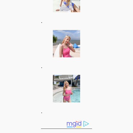
.
.
.