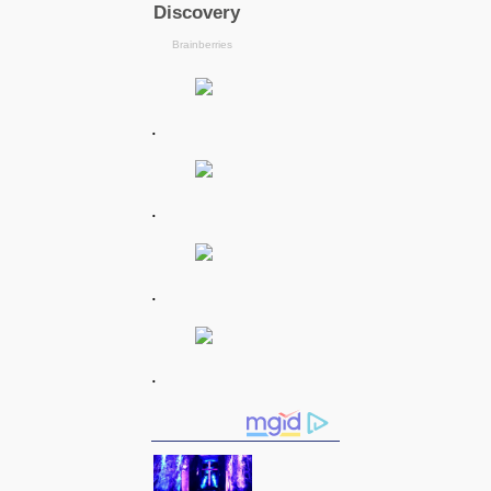
.
.
.
.