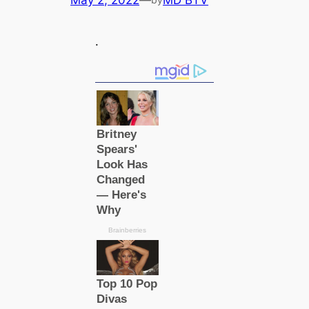
May 2, 2022
—
MD BTV
.