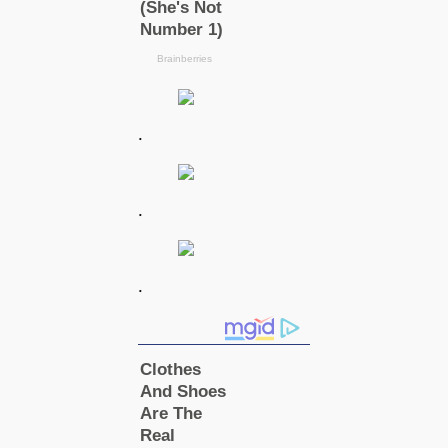
.
.
.