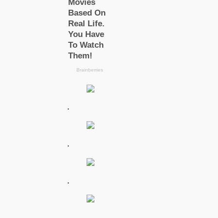
.
.
.
.