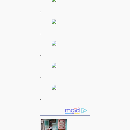
.
.
.
.
.