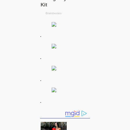
.
.
.
.