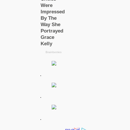
.
.
.