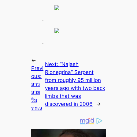
.
.
←
Next:
“Najash
Previ
Rionegrina” Serpent
ous:
from roughly 95 million
สาว
years ago with two back
สวย
limbs that was
ริม
discovered in 2006
→
ทะเล