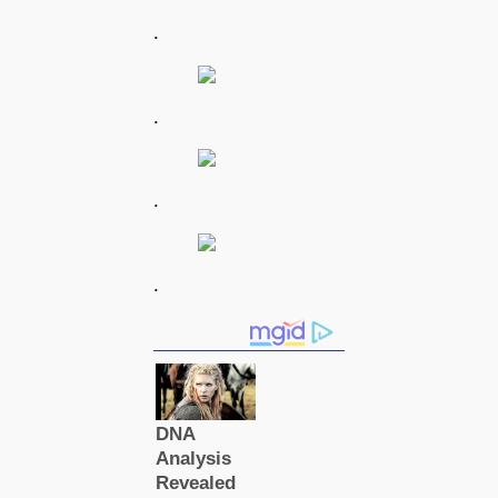
.
.
.
.