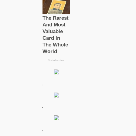
.
.
.