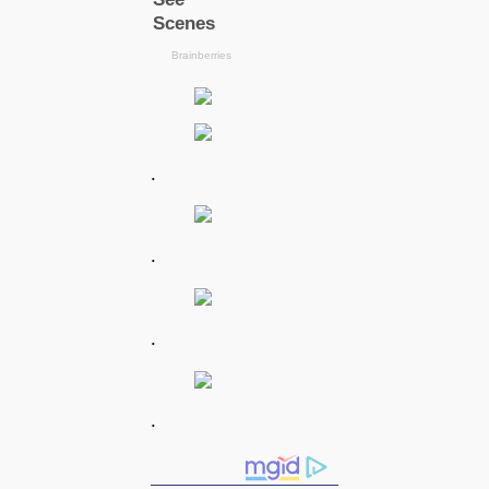
.
.
.
.