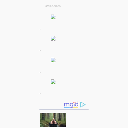
.
.
.
.