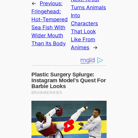
←
Previous:
Turns Animals
Fringehead:
Into
Hot-Tempered
Characters
Sea Fish With
That Look
Wider Mouth
Like From
Than Its Body
Animes
→