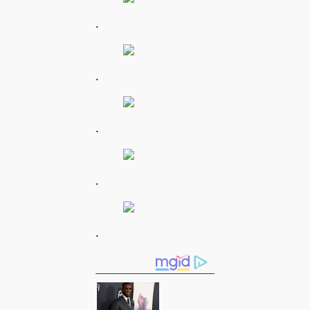
.
.
.
.
.