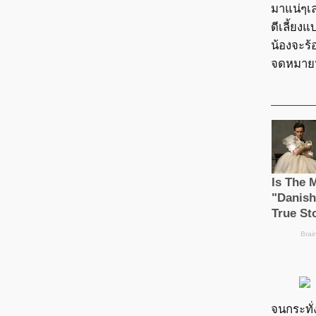
มาแน่ๆเล
ดีเลี้ยง
น้องจะร้
จดหมายน
จนกระทั