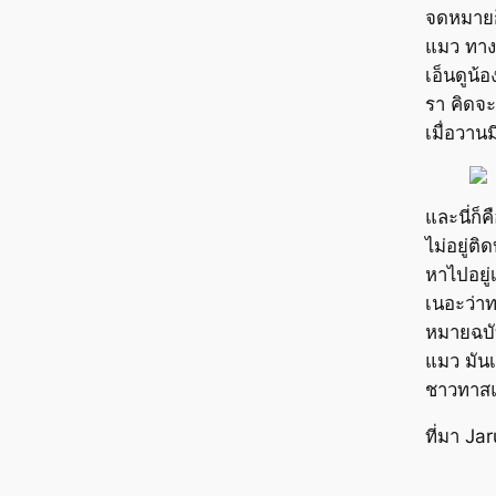
จดหมายก็
แมว ทาง
เอ็นดูน้อ
รา คิดจะ
เมื่อวาน
และนี่ก็
ไม่อยู่ต
หาไปอยู่
เนอะว่าท
หมายฉบับ
แมว มันเป
ชาวทาสแ
ที่มา J