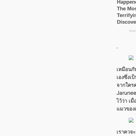
.
เหมือนกับ
เองซึ่งเ
จากใครคนห
Jarunee
ไว้ว่า เม
แมวของ
เราควจะร