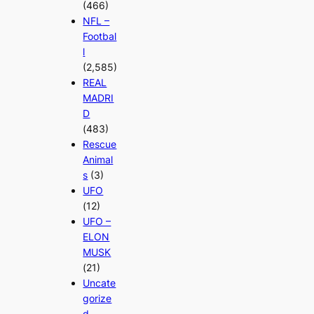
(466)
NFL –
Footbal
l
(2,585)
REAL
MADRI
D
(483)
Rescue
Animal
s
(3)
UFO
(12)
UFO –
ELON
MUSK
(21)
Uncate
gorize
d