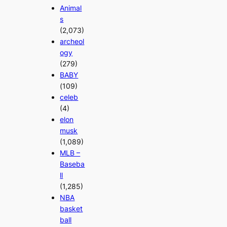
Animal
s
(2,073)
archeol
ogy
(279)
BABY
(109)
celeb
(4)
elon
musk
(1,089)
MLB –
Baseba
ll
(1,285)
NBA
basket
ball