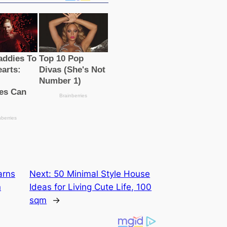
arns
Next:
50 Minimal Style House
n
Ideas for Living Cute Life, 100
sqm
→