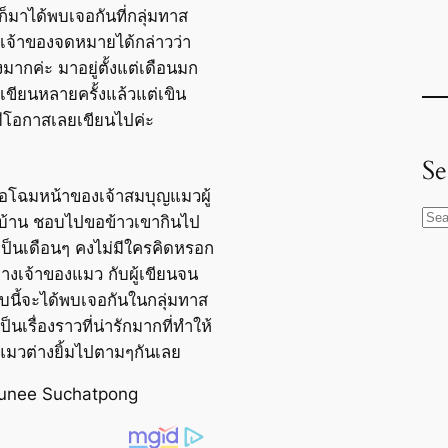
มาได้พบเจอกันที่กลุ่มทาส
เจ้าของจดหมายได้กล่าวว่า
งมากค่ะ มาอยู่ตั้งแต่เดือนมก
เขียนหลายครั้งแล้วแต่เขิน
มีโอกาสเลยเขียนไปค่ะ
Se
คือโฉมหน้าของเจ้าสมบุญแมวผู้
S
ิดบ้าน ชอบไปขอข้าวเขากินไป
e
เป็นเดือนๆ คงไม่มีใครคิดหรอก
a
างเจ้าของแมว กับผู้เขียนจน
r
นี้จะได้พบเจอกันในกลุ่มทาส
c
็นเรื่องราวที่น่ารักมากที่ทำให้
h
มวต่างยิ้มไปตามๆกันเลย
arunee Suchatpong