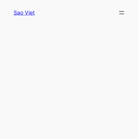
Skip
Sao Viet
to
content