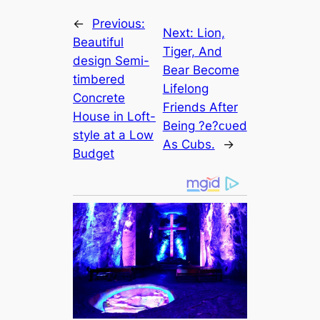
←
Previous:
Next:
Lion,
Beautiful
Tiger, And
design Semi-
Bear Become
timbered
Lifelong
Concrete
Friends After
House in Loft-
Being ?e?ᴄυed
style at a Low
As Cubs.
→
Budget