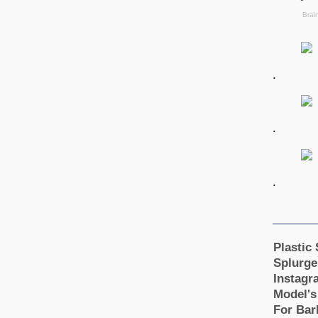
.
.
.