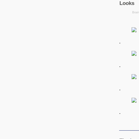
.
.
.
.