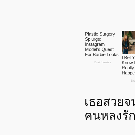
เธอสวยจน
คนหลงรั