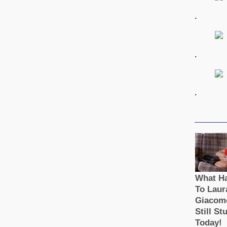
.
.
.