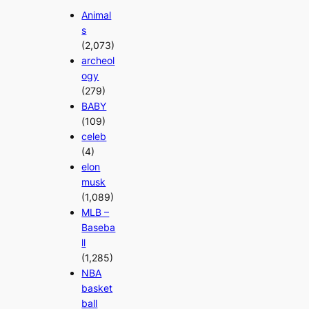
Animal
s
(2,073)
archeol
ogy
(279)
BABY
(109)
celeb
(4)
elon
musk
(1,089)
MLB –
Baseba
ll
(1,285)
NBA
basket
ball