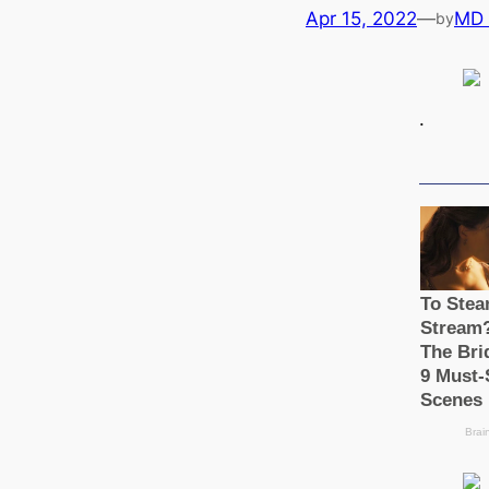
Apr 15, 2022
—
MD
by
.