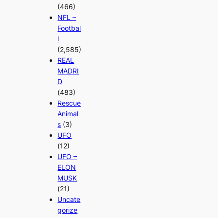
(466)
NFL –
Footbal
l
(2,585)
REAL
MADRI
D
(483)
Rescue
Animal
s
(3)
UFO
(12)
UFO –
ELON
MUSK
(21)
Uncate
gorize