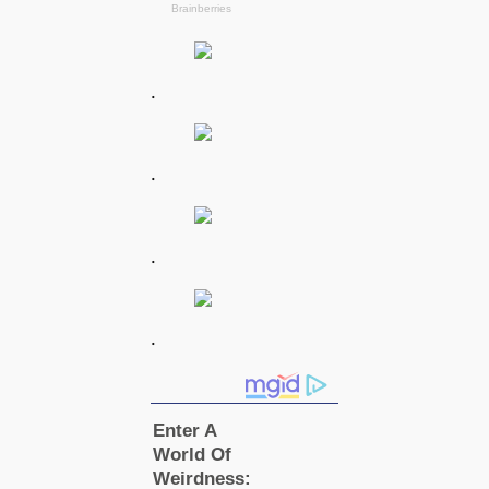
.
.
.
.