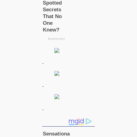
.
.
.