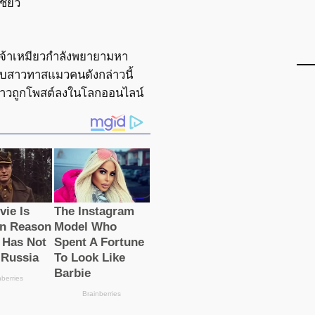
ชียว
าเจ้าเหมียวกำลังพยายามหา
ับสาวทาสแมวคนดังกล่าวนี้
งราวถูกโพสต์ลงในโลกออนไลน์