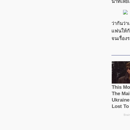
นาทีเลยเ
ว่ากันว่
แฟนให้ก
จนเรื่อ