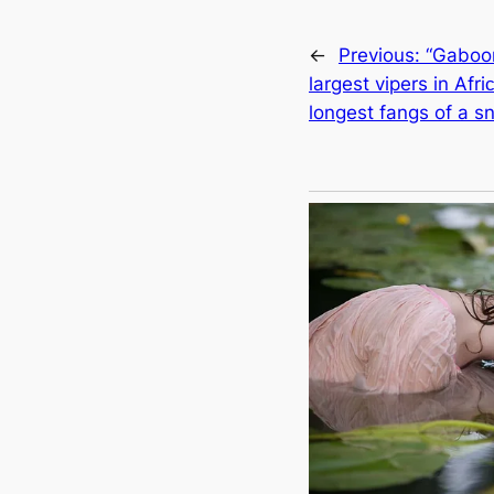
←
Previous:
“Gaboon
largest vipers in Afr
longest fangs of a s