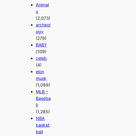
Animal
s
(2,073)
archeol
ogy
(279)
BABY
(109)
celeb
(4)
elon
musk
(1,089)
MLB –
Baseba
ll
(1,285)
NBA
basket
ball