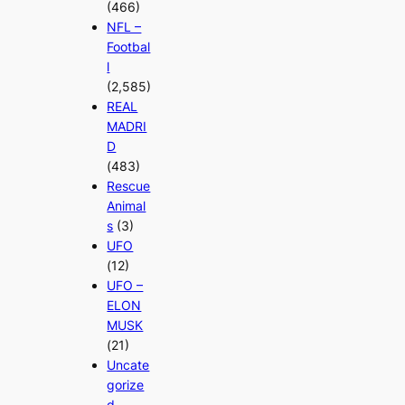
(466)
NFL –
Footbal
l
(2,585)
REAL
MADRI
D
(483)
Rescue
Animal
s
(3)
UFO
(12)
UFO –
ELON
MUSK
(21)
Uncate
gorize
d