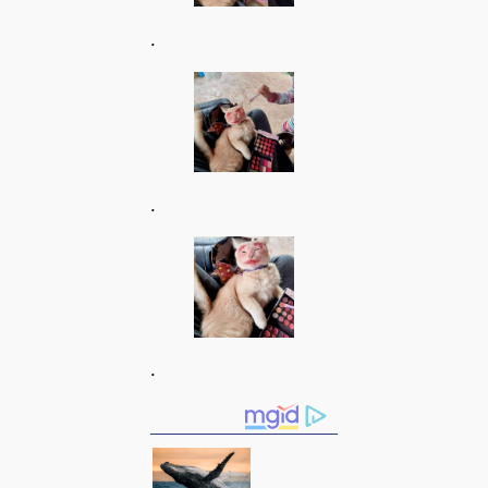
.
.
.