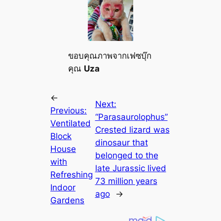
ขอบคุณภาพจากเฟซบุ๊ก
คุณ
Uza
←
Next:
Previous:
“Parasaurolophus”
Ventilated
Crested lizard was
Block
dinosaur that
House
belonged to the
with
late Jurassic lived
Refreshing
73 million years
Indoor
ago
→
Gardens