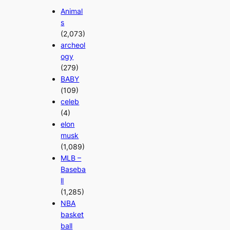
Animal
s
(2,073)
archeol
ogy
(279)
BABY
(109)
celeb
(4)
elon
musk
(1,089)
MLB –
Baseba
ll
(1,285)
NBA
basket
ball