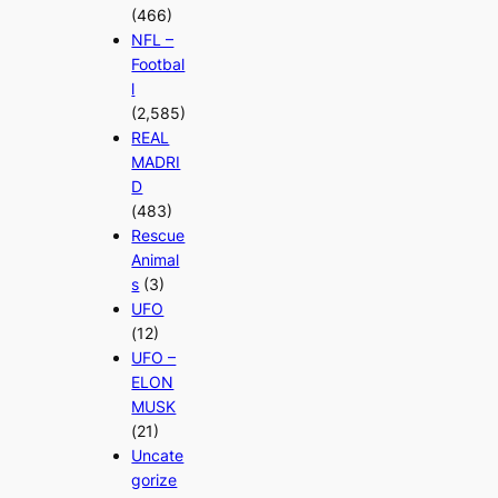
(466)
NFL –
Footbal
l
(2,585)
REAL
MADRI
D
(483)
Rescue
Animal
s
(3)
UFO
(12)
UFO –
ELON
MUSK
(21)
Uncate
gorize