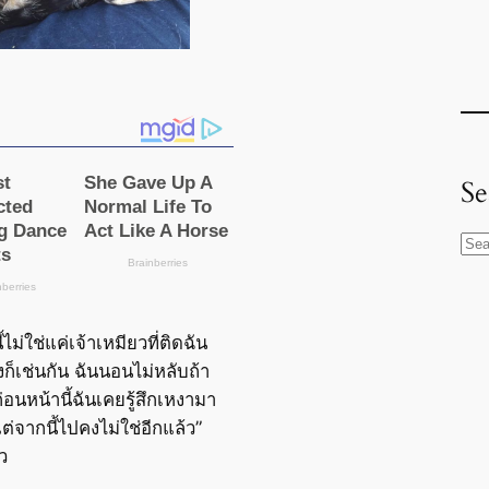
Se
S
e
a
r
้ไม่ใช่แค่เจ้าเหมียวที่ติดฉัน
c
งก็เช่นกัน ฉันนอนไม่หลับถ้า
h
ก่อนหน้านี้ฉันเคยรู้สึกเหงามา
 แต่จากนี้ไปคงไม่ใช่อีกแล้ว”
ว