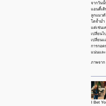
จากวันนั้
แอนดี้เต
ลูกแมวตั
โตจ้ำม่ำ
แต่เช่น
เปลี่ยนไป
เปลี่ยนแ
การกอดน
แน่นและ
ภาพจาก 