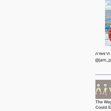
ภาพจาก
@jam_p