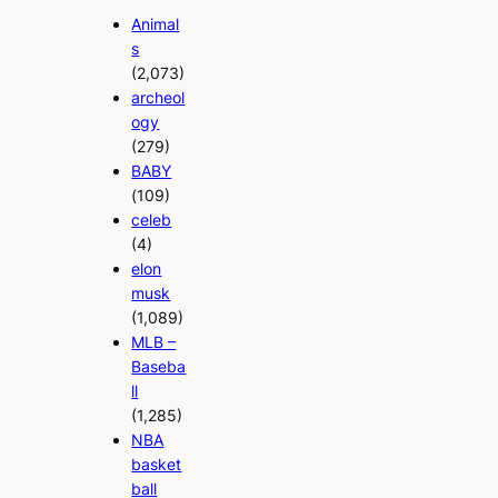
Animal
s
(2,073)
archeol
ogy
(279)
BABY
(109)
celeb
(4)
elon
musk
(1,089)
MLB –
Baseba
ll
(1,285)
NBA
basket
ball