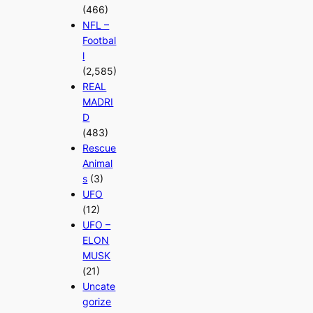
(466)
NFL –
Footbal
l
(2,585)
REAL
MADRI
D
(483)
Rescue
Animal
s
(3)
UFO
(12)
UFO –
ELON
MUSK
(21)
Uncate
gorize