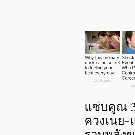
แซ่บคูณ 3 
ควงเนย-แ
รวมพลัง