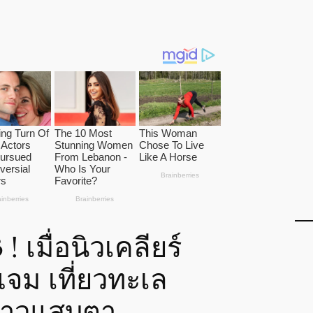
! เมื่อนิวเคลียร์
จม เที่ยวทะเล
ขาวแสบตา