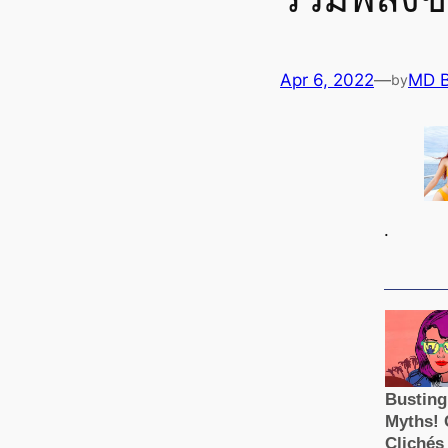
Apr 6, 2022
—
MD 
by
.