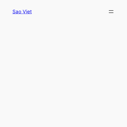
Skip
Sao Viet
to
content