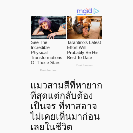
แมวสามสีที่หายาก
ที่สุดแต่กลับต้อง
เป็นจร ที่ทาสอาจ
ไม่เคยเห็นมาก่อน
เลยในชีวิต