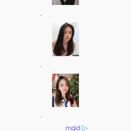
.
.
.