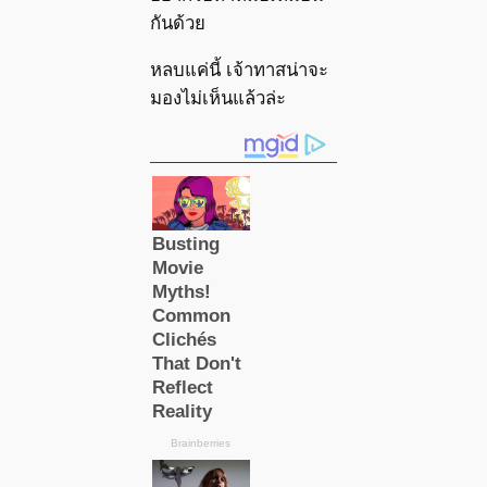
กันด้วย
หลบแค่นี้ เจ้าทาสน่าจะ
มองไม่เห็นแล้วล่ะ