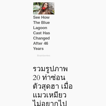
รวมรูปภาพ
20 ท่าซ่อน
ตัวสุดฮา เมื่อ
แมวเหมียว
ไม่อยากไป