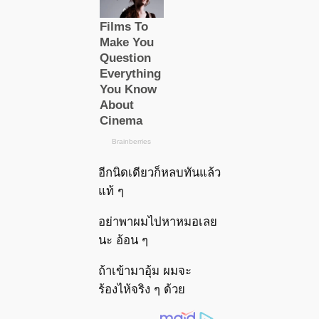
อีกนิดเดียวก็หลบทันแล้ว
แท้ ๆ
อย่าพาผมไปหาหมอเลย
นะ อ้อน ๆ
ถ้าเข้ามาอุ้ม ผมจะ
ร้องไห้จริง ๆ ด้วย