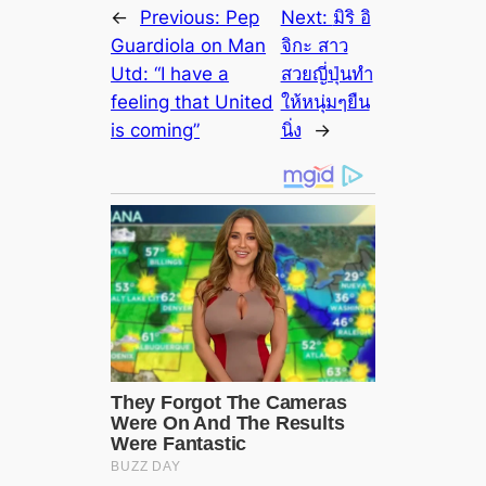
←
Previous:
Pep
Next:
มิริ อิ
Guardiola on Man
จิกะ สาว
Utd: “I have a
สวยญี่ปุ่นทำ
feeling that United
ให้หนุ่มๆยืน
is coming”
นิ่ง
→