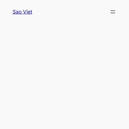
Skip
Sao Viet
to
content