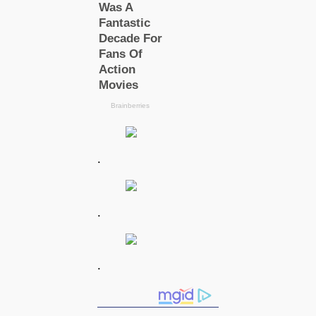
.
.
.