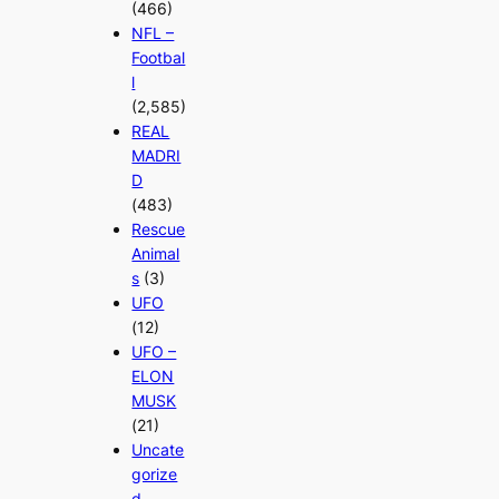
(466)
NFL –
Footbal
l
(2,585)
REAL
MADRI
D
(483)
Rescue
Animal
s
(3)
UFO
(12)
UFO –
ELON
MUSK
(21)
Uncate
gorize
d