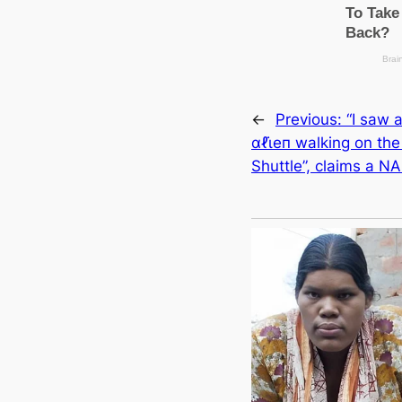
←
Previous:
“I saw 
αℓι̇eп walking on th
Shuttle”, claims a N