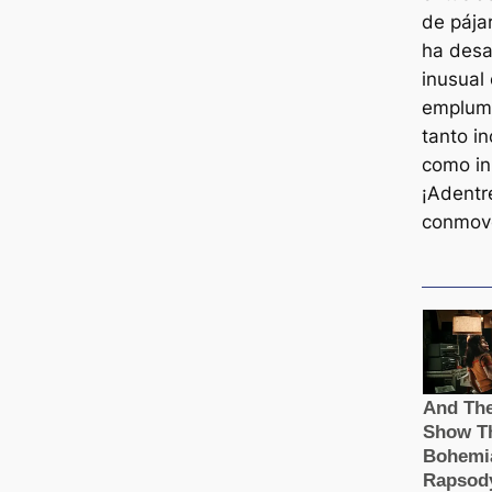
de pája
ha desa
inusual
empluma
tanto i
como in
¡Adentr
conmove