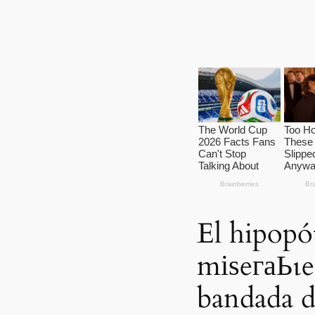
El hipopó
mіѕeгаЬɩe
bandada d