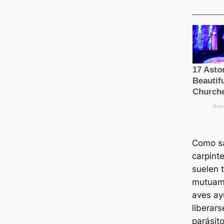
Como sa
carpint
suelen 
mutuame
aves ay
liberars
parásit