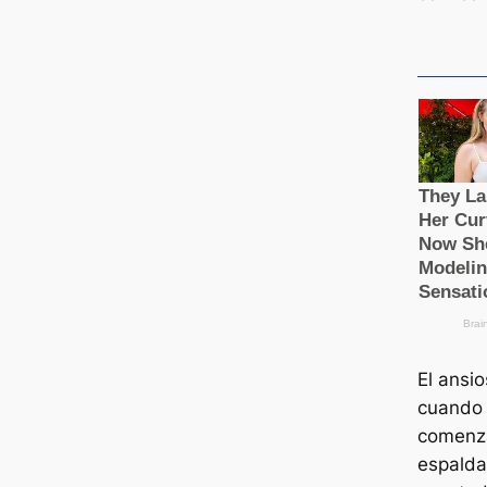
El ansi
cuando 
comenza
espalda