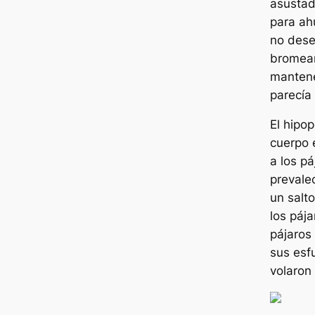
asustad
para ah
no dese
bromean
mantene
parecía
El hipop
cuerpo 
a los p
prevalec
un salt
los páj
pájaros
sus esf
volaron 