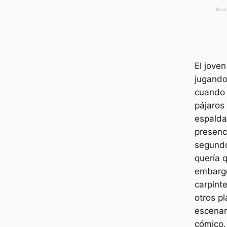
El jove
jugando
cuando 
pájaros
espalda.
presenc
segundo
quería 
embargo
carpint
otros p
escenar
cómico.