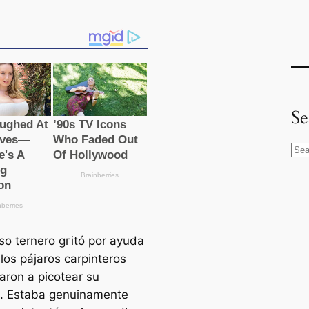
Se
S
e
a
r
c
oso ternero ɡгіtó por ayuda
h
los pájaros carpinteros
ron a picotear su
. Estaba genuinamente