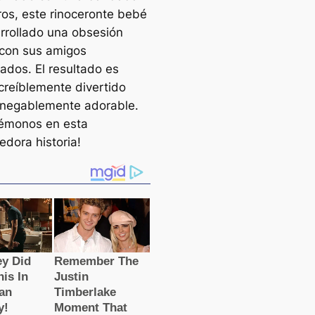
ros, este rinoceronte bebé
rrollado una obsesión
 con sus amigos
dos. El resultado es
ncreíblemente divertido
negablemente adorable.
émonos en esta
dora historia!