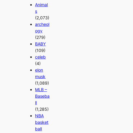
Animal
s
(2,073)
archeol
ogy
(279)
BABY
(109)
celeb
(4)
elon
musk
(1,089)
MLB –
Baseba
ll
(1,285)
NBA
basket
ball