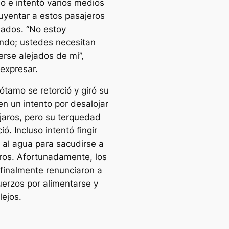
o e intentó varios medios
uyentar a estos pasajeros
ados. “No estoy
do; ustedes necesitan
rse alejados de mí”,
 expresar.
ótamo se retorció y giró su
en un intento por desalojar
ájaros, pero su terquedad
ió. Incluso intentó fingir
o al agua para sacudirse a
aros. Afortunadamente, los
 finalmente renunciaron a
uerzos por alimentarse y
lejos.