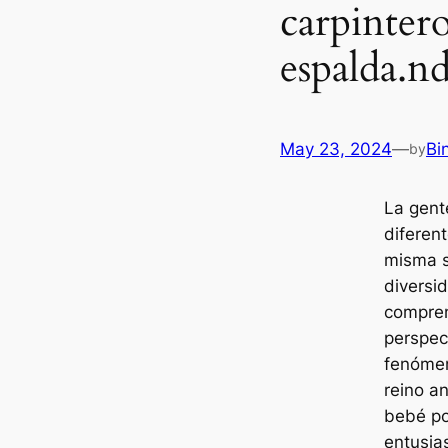
carpintero
espalda.n
May 23, 2024
—
Bi
by
La gent
diferen
misma s
diversi
compren
perspec
fenómen
reino a
bebé po
entusi