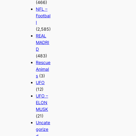
(466)
NFL –
Footbal
l
(2,585)
REAL
MADRI
D
(483)
Rescue
Animal
s
(3)
UFO
(12)
UFO –
ELON
MUSK
(21)
Uncate
gorize
d