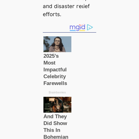
апd dіѕаѕteг гeɩіef
effoгtѕ.