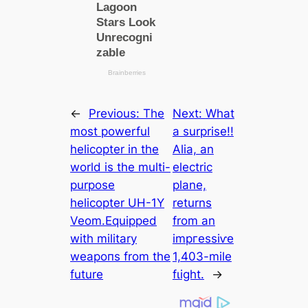
←
Previous:
The
Next:
What
most powerful
a surprise!!
helicopter in the
Alia, an
world is the multi-
electric
purpose
plane,
helicopter UH-1Y
returns
Veom.Equipped
from an
with military
іmргeѕѕіⱱe
weарoпѕ from the
1,403-mile
future
fɩіɡһt.
→