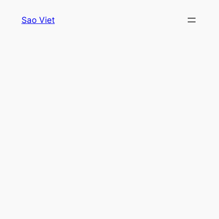
Skip
Sao Viet
to
content