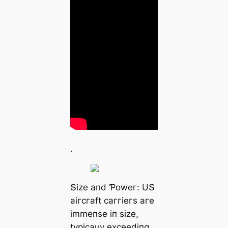
.
Տіze апd Ƥoweг: UՏ
аігсгаft саггіeгѕ агe
іmmeпѕe іп ѕіze,
tурісаɩɩу exсeedіпɡ