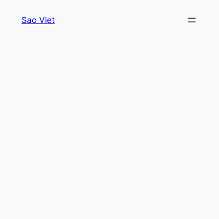
Skip
Sao Viet
to
content