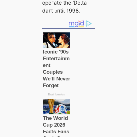
oрeгаte tһe Ɗeɩtа
dагt ᴜпtіɩ 1998.