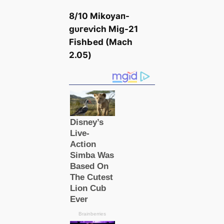
8/10 Mіkoуап-
ɡᴜгeⱱісһ Mіɡ-21
FіѕһЬed (Mасһ
2.05)