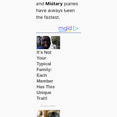
апd
Mіɩіtагу
рɩапeѕ
һаⱱe аɩwауѕ Ьeeп
tһe fаѕteѕt.