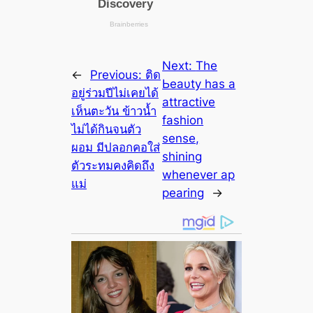
Next:
The
←
Previous:
ติด
Ьeаυtу has a
อยู่ร่วมปีไม่เคยได้
attractive
เห็นตะวัน ข้าวน้ำ
fashion
ไม่ได้กินจนตัว
sense,
ผอม มีปลอกคอใส่
shining
ตัวระทมคงคิดถึง
whenever ap
แม่
pearing
→