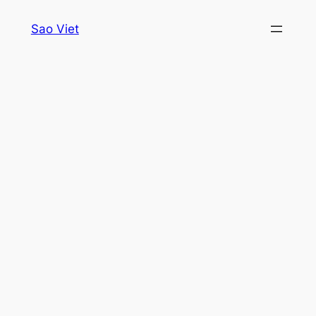
Skip
Sao Viet
to
content