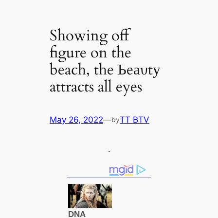
Showing off
figure on the
beach, the Ьeаυtу
attracts all eyes
May 26, 2022
—
TT BTV
by
.