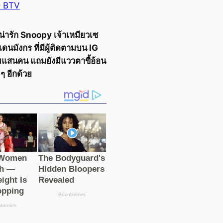
 BTV
่ารัก Snoopy เจ้าเหมียวเซ
ดนมังกร ที่มีผู้ติดตามบน IG
มแสนคน แถมยังมีแววตาขี้อ้อน
ๆ อีกด้วย