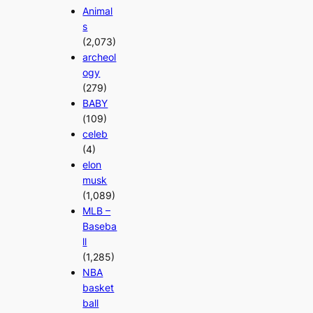
Animal
s
(2,073)
archeol
ogy
(279)
BABY
(109)
celeb
(4)
elon
musk
(1,089)
MLB –
Baseba
ll
(1,285)
NBA
basket
ball