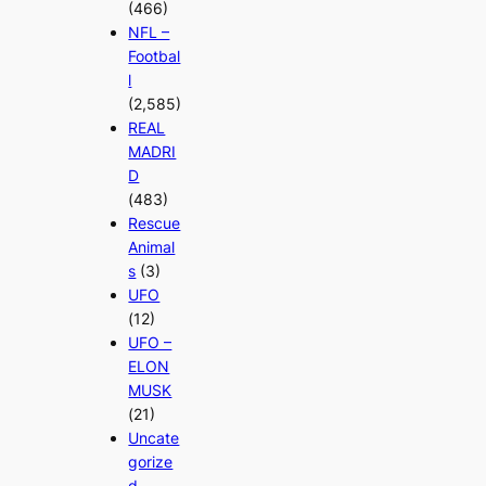
(466)
NFL –
Footbal
l
(2,585)
REAL
MADRI
D
(483)
Rescue
Animal
s
(3)
UFO
(12)
UFO –
ELON
MUSK
(21)
Uncate
gorize
d