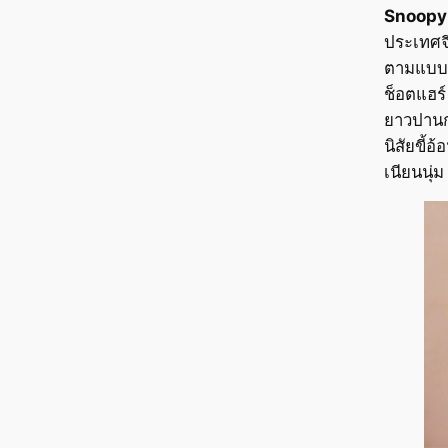
Snoopy
ประเทศจี
ตามแบบฉ
ช็อตแฮร์
ยาวปานก
นิสัยขี้อ
เนียนนุ่ม