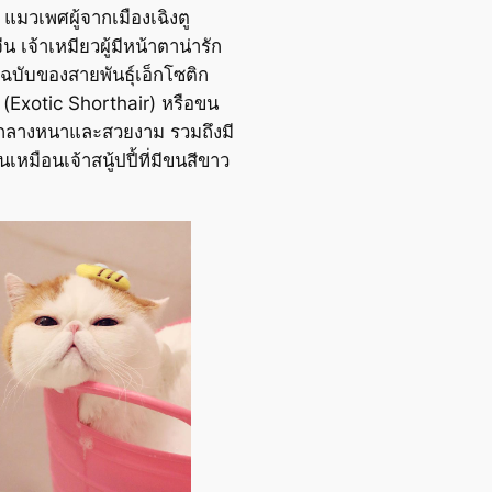
แมวเพศผู้จากเมืองเฉิงตู
น เจ้าเหมียวผู้มีหน้าตาน่ารัก
บับของสายพันธุ์เอ็กโซติก
 (Exotic Shorthair) หรือขน
ลางหนาและสวยงาม รวมถึงมี
้อนเหมือนเจ้าสนู้ปปี้ที่มีขนสีขาว