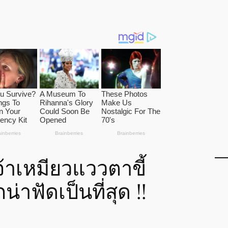
้าเหมียวแววตาขี้
น่าฟัดเป็นที่สุด !!