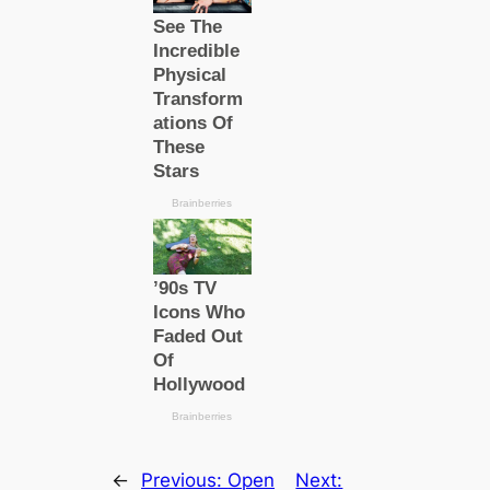
←
Previous:
Open
Next: