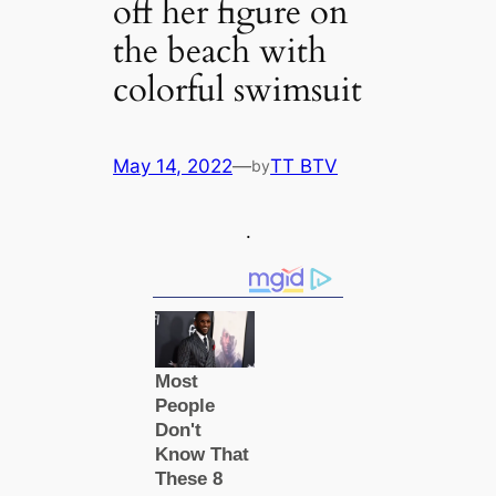
off her figure on
the beach with
colorful swimsuit
May 14, 2022
—
TT BTV
by
.