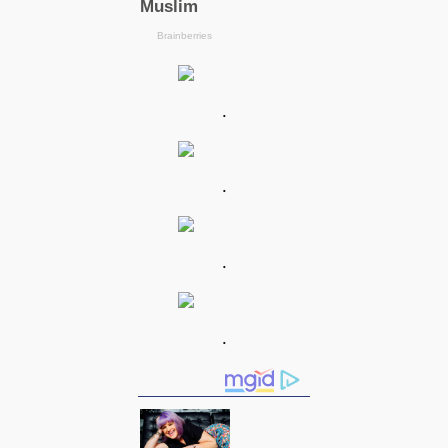
.
.
.
.