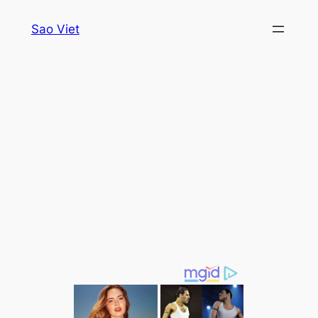
Skip
Sao Viet
to
content