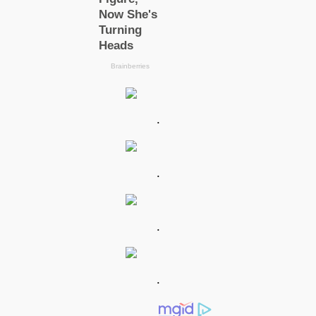
.
.
.
.