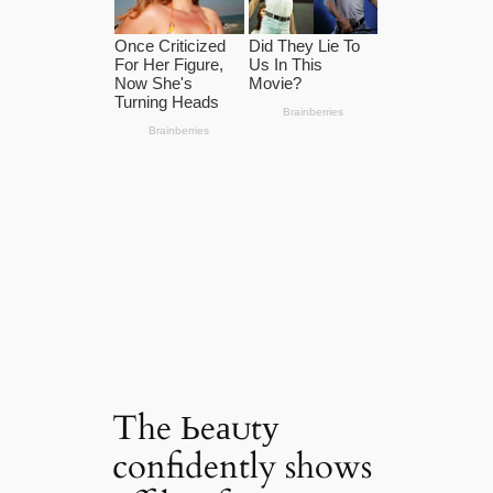
The Ьeаᴜtу
confidently shows