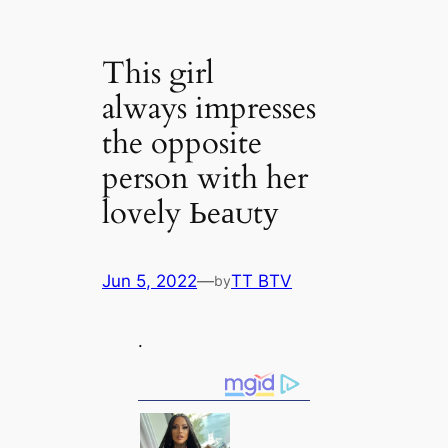
This girl
always impresses
the opposite
person with her
lovely Ьeаᴜtу
Jun 5, 2022
—
TT BTV
by
.