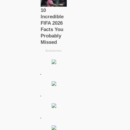
.
.
.