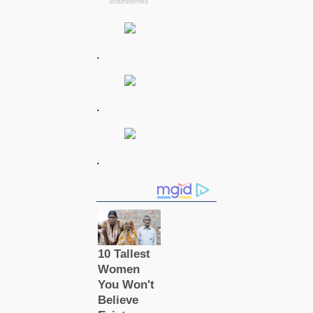
.
.
.