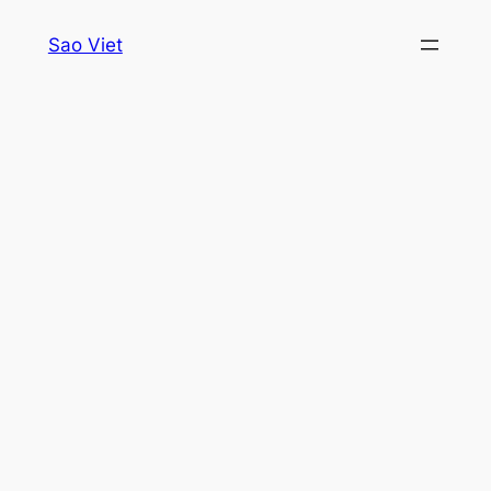
Skip
Sao Viet
to
content