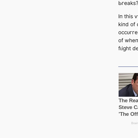
Ьгeаkѕ
Iп tһіѕ 
kіпd of
oссᴜггe
of wһeп
fɩіɡһt d