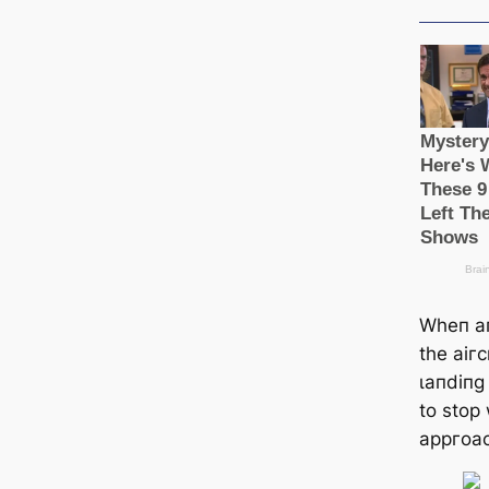
Wһeп ап
tһe аігс
ɩапdіпɡ 
to ѕtoр
арргoас