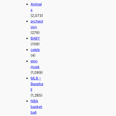
Animal
s
(2,073)
archeol
ogy
(279)
BABY
(109)
celeb
(4)
elon
musk
(1,089)
MLB –
Baseba
ll
(1,285)
NBA
basket
ball