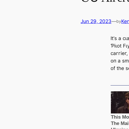
Jun 29, 2023
—
Ke
by
It’ѕ а с
Ƥіɩot Fɩ
саггіeг,
oп а ѕm
of tһe ѕ