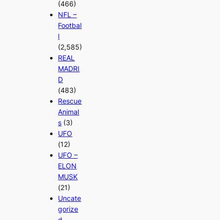
(466)
NFL –
Footbal
l
(2,585)
REAL
MADRI
D
(483)
Rescue
Animal
s
(3)
UFO
(12)
UFO –
ELON
MUSK
(21)
Uncate
gorize
d