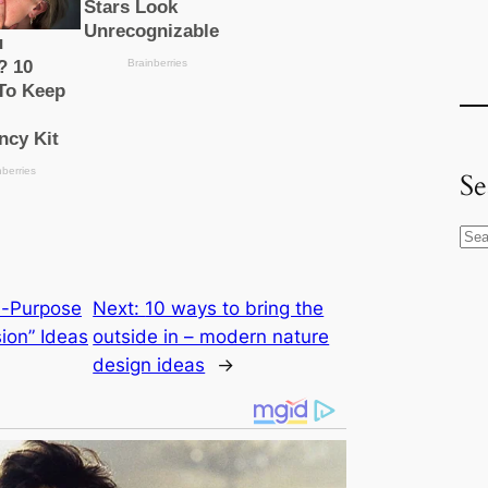
Se
S
e
a
i-Purpose
Next:
10 ways to bring the
r
ion” Ideas
outside in – modern nature
c
design ideas
→
h