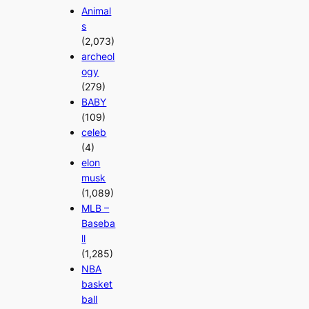
Animal
s
(2,073)
archeol
ogy
(279)
BABY
(109)
celeb
(4)
elon
musk
(1,089)
MLB –
Baseba
ll
(1,285)
NBA
basket
ball