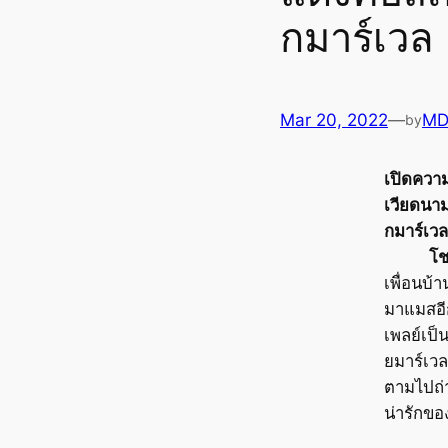
กมาร์เวล
Mar 20, 2022
—
MD
by
เปิดควา
เวียดนาม
กมาร์เว
โ
เพื่อนบ้า
มาแมสอี
เพลย์เป็
ยมาร์เวล 
ตามไปถ่
น่ารักขอ