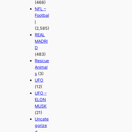
(466)
NFL –
Footbal
l
(2,585)
REAL
MADRI
D
(483)
Rescue
Animal
s
(3)
UFO
(12)
UFO –
ELON
MUSK
(21)
Uncate
gorize
d